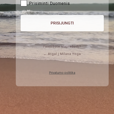
Prisiminti Duomenis
Pamiršote slaptažodį?
← Atgal į Milana Yoga
Privatumo politika