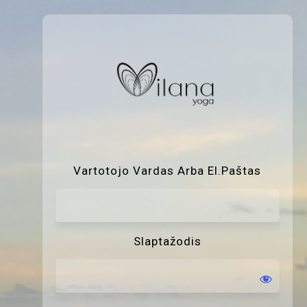
P
Vartotojo Vardas Arba El.paštas
Slaptažodis