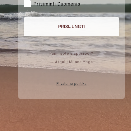
Prisiminti Duomenis
Pamiršote slaptažodį?
← Atgal į Milana Yoga
Privatumo politika