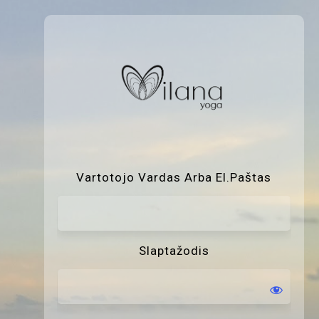
P
Vartotojo Vardas Arba El.paštas
Slaptažodis