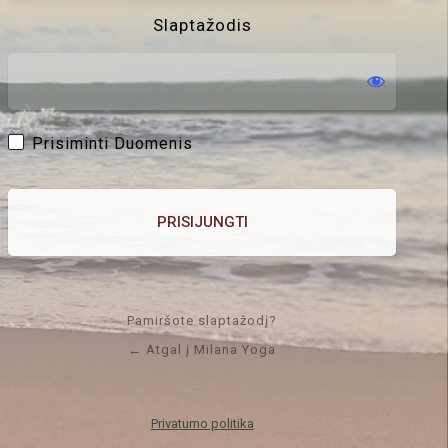
Slaptažodis
Prisiminti Duomenis
Pamiršote slaptažodį?
← Atgal į Milana Yoga
Privatumo politika