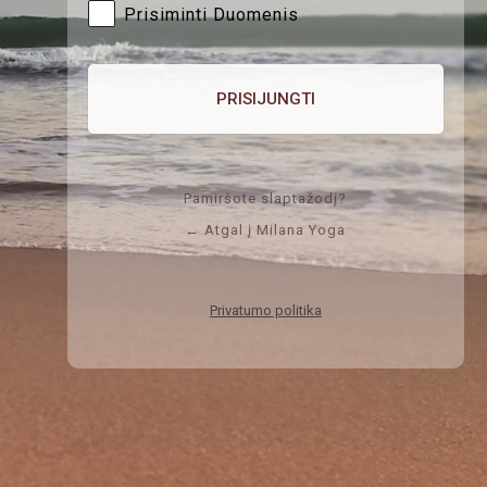
Prisiminti Duomenis
Pamiršote slaptažodį?
← Atgal į Milana Yoga
Privatumo politika