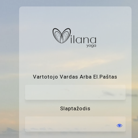
P
Vartotojo Vardas Arba El.paštas
Slaptažodis