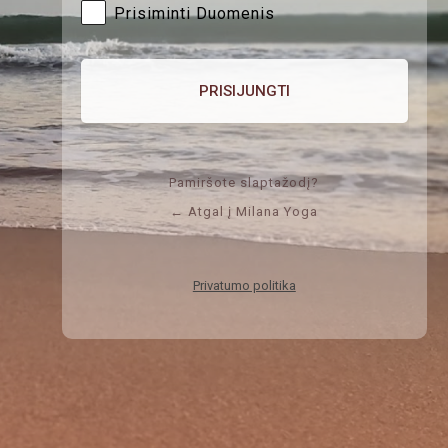
Prisiminti Duomenis
Pamiršote slaptažodį?
← Atgal į Milana Yoga
Privatumo politika