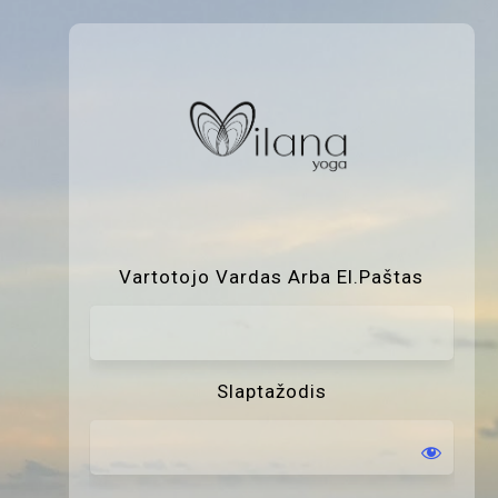
P
Vartotojo Vardas Arba El.paštas
Slaptažodis