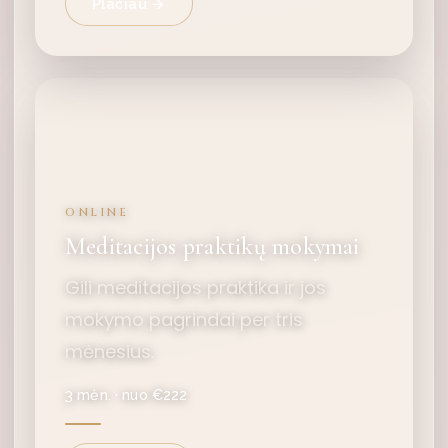
Plačiau →
ONLINE
Meditacijos praktikų mokymai
Gili meditacijos praktika ir jos
mokymo pagrindai per tris
mėnesius.
3 mėn. · nuo €222