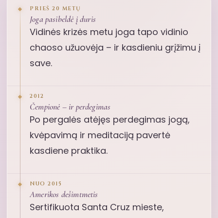
PRIEŠ 20 METŲ
Joga pasibeldė į duris
Vidinės krizės metu joga tapo vidinio
chaoso užuovėja – ir kasdieniu grįžimu į
save.
2012
Čempionė – ir perdegimas
Po pergalės atėjęs perdegimas jogą,
kvėpavimą ir meditaciją pavertė
kasdiene praktika.
NUO 2015
Amerikos dešimtmetis
Sertifikuota Santa Cruz mieste,