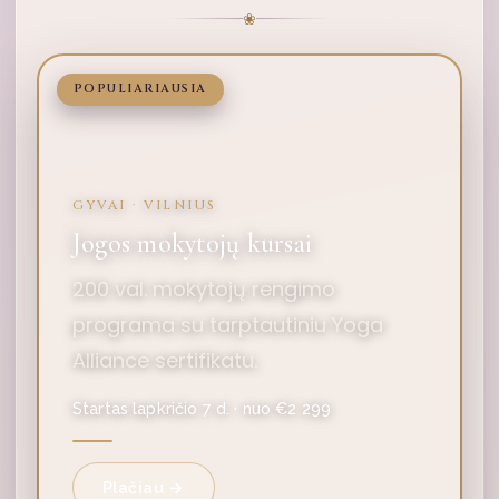
❀
POPULIARIAUSIA
GYVAI · VILNIUS
Jogos mokytojų kursai
200 val. mokytojų rengimo
programa su tarptautiniu Yoga
Alliance sertifikatu.
Startas lapkričio 7 d. · nuo €2 299
Plačiau →