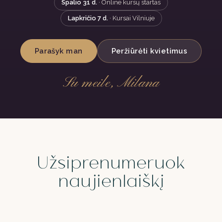
Spalio 31 d.
· Online kursų startas
Lapkričio 7 d.
· Kursai Vilniuje
Parašyk man
Peržiūrėti kvietimus
Su meile, Milana
Užsiprenumeruok
naujienlaiškį