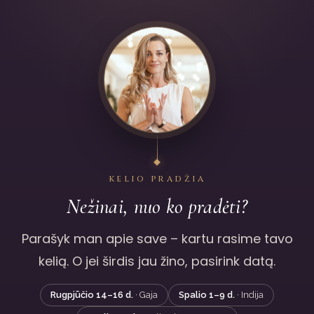
KELIO PRADŽIA
Nežinai, nuo ko pradėti?
Parašyk man apie save – kartu rasime tavo
kelią. O jei širdis jau žino, pasirink datą.
Rugpjūčio 14–16 d.
· Gaja
Spalio 1–9 d.
· Indija