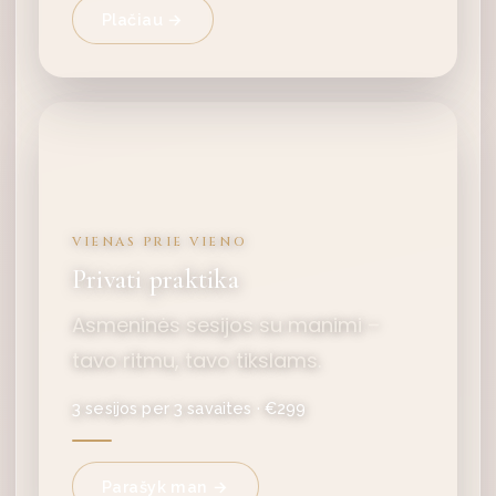
Plačiau →
VIENAS PRIE VIENO
Privati praktika
Asmeninės sesijos su manimi –
tavo ritmu, tavo tikslams.
3 sesijos per 3 savaites · €299
Parašyk man →