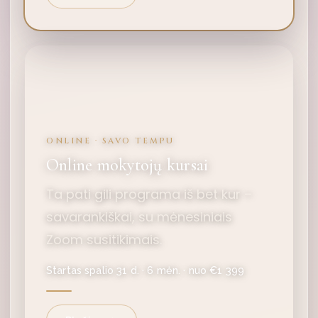
ONLINE · SAVO TEMPU
Online mokytojų kursai
Ta pati gili programa iš bet kur –
savarankiškai, su mėnesiniais
Zoom susitikimais.
Startas spalio 31 d. · 6 mėn. · nuo €1 399