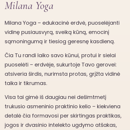
Milana Yoga
Milana Yoga – edukacinė erdvė, puoselėjanti
vidinę pusiausvyrą, sveiką kūną, emocinį
sąmoningumą ir tiesiog geresnę kasdieną.
Čia Tu randi laiko savo kūnui, protui ir sielai
puoselėti – erdvėje, sukurtoje Tavo gerovei:
atsiveria širdis, nurimsta protas, grįžta vidinė
taika ir tikrumas.
Visa tai gimė iš daugiau nei dešimtmetį
trukusio asmeninio praktinio kelio – kiekviena
detalė čia formavosi per skirtingas praktikas,
jogos ir dvasinio intelekto ugdymo atšakas,