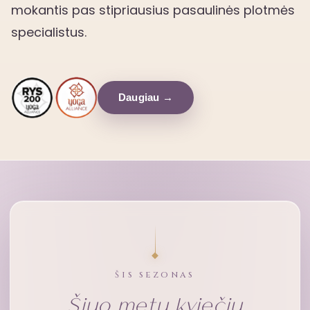
mokantis pas stipriausius pasaulinės plotmės
specialistus.
Daugiau →
ŠIS SEZONAS
Šiuo metu kviečiu