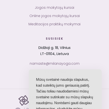
Jogos mokytojų kursai
Online jogos mokytojų kursai
Meditacijos praktikų mokymai
SUSISIEK
Didžioji g. 18, Vilnius
LT-01104, Lietuva
namaste@milanayoga.com
+370 652 59141
Mūsų svetainė naudoja slapukus,
kad suteiktų jums geriausią patirtį.
Tačiau toliau naudodamiesi mūsų
svetaine sutinkate su mūsų slapukų
Yoga Alliance
RYS · akredituota mokykla
naudojimu. Norėdami gauti daugiau
informacijos, skaitykite mūsų
Dev Sanskriti Vishwavidyalaya