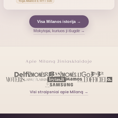
Yoga Alliance E-RYT 500
Visa Milanos istorija →
Mokytojai, kuriuos ji išugdė →
Apie Milaną žiniasklaidoje
Visi straipsniai apie Milaną →