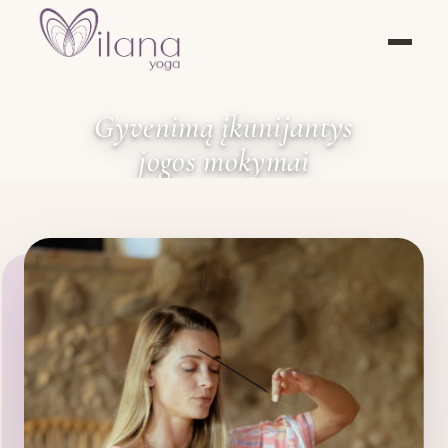
Gyvenimą įkūnijantys
jogos mokymai