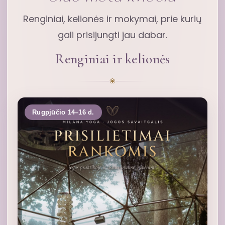
Renginiai, kelionės ir mokymai, prie kurių
gali prisijungti jau dabar.
Renginiai ir kelionės
❀
Rugpjūčio 14–16 d.