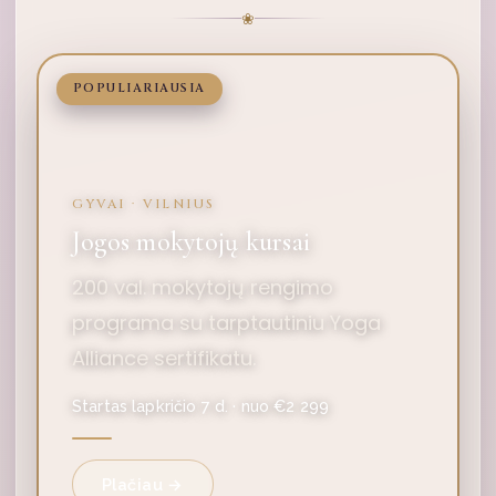
❀
POPULIARIAUSIA
GYVAI · VILNIUS
Jogos mokytojų kursai
200 val. mokytojų rengimo
programa su tarptautiniu Yoga
Alliance sertifikatu.
Startas lapkričio 7 d. · nuo €2 299
Plačiau →