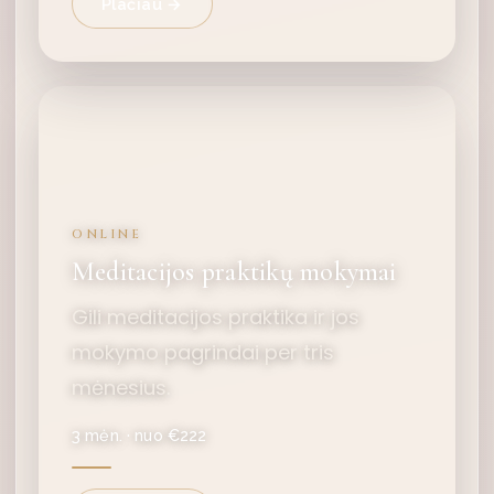
Plačiau →
ONLINE
Meditacijos praktikų mokymai
Gili meditacijos praktika ir jos
mokymo pagrindai per tris
mėnesius.
3 mėn. · nuo €222