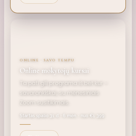
ONLINE · SAVO TEMPU
Online mokytojų kursai
Ta pati gili programa iš bet kur –
savarankiškai, su mėnesiniais
Zoom susitikimais.
Startas spalio 31 d. · 6 mėn. · nuo €1 399