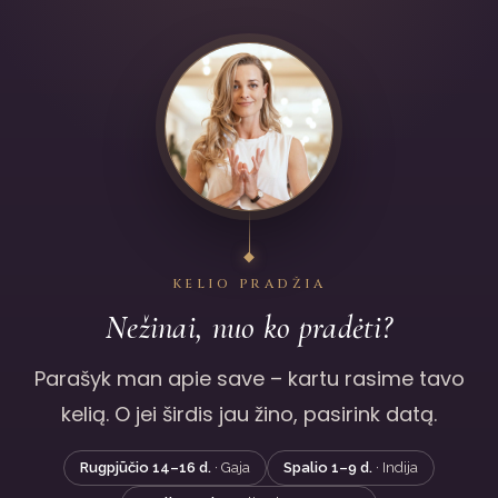
KELIO PRADŽIA
Nežinai, nuo ko pradėti?
Parašyk man apie save – kartu rasime tavo
kelią. O jei širdis jau žino, pasirink datą.
Rugpjūčio 14–16 d.
· Gaja
Spalio 1–9 d.
· Indija