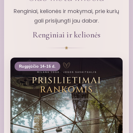
Renginiai, kelionės ir mokymai, prie kurių
gali prisijungti jau dabar.
Renginiai ir kelionės
❀
Rugpjūčio 14–16 d.