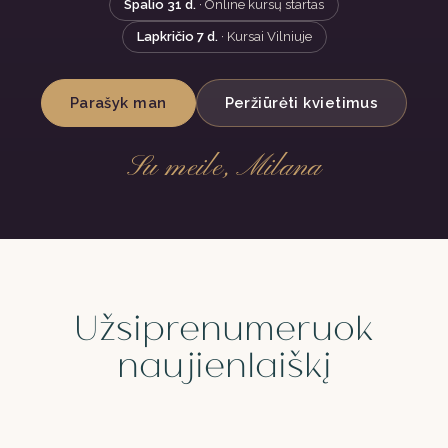
Spalio 31 d.
· Online kursų startas
Lapkričio 7 d.
· Kursai Vilniuje
Parašyk man
Peržiūrėti kvietimus
Su meile, Milana
Užsiprenumeruok
naujienlaiškį