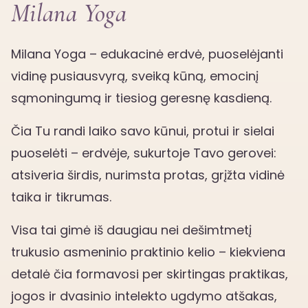
Milana Yoga
Milana Yoga – edukacinė erdvė, puoselėjanti
vidinę pusiausvyrą, sveiką kūną, emocinį
sąmoningumą ir tiesiog geresnę kasdieną.
Čia Tu randi laiko savo kūnui, protui ir sielai
puoselėti – erdvėje, sukurtoje Tavo gerovei:
atsiveria širdis, nurimsta protas, grįžta vidinė
taika ir tikrumas.
Visa tai gimė iš daugiau nei dešimtmetį
trukusio asmeninio praktinio kelio – kiekviena
detalė čia formavosi per skirtingas praktikas,
jogos ir dvasinio intelekto ugdymo atšakas,