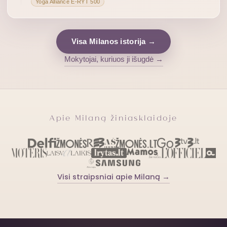
Yoga Alliance E-RYT 500
Visa Milanos istorija →
Mokytojai, kuriuos ji išugdė →
Apie Milaną žiniasklaidoje
Visi straipsniai apie Milaną →