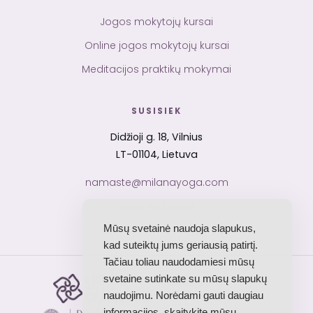
Jogos mokytojų kursai
Online jogos mokytojų kursai
Meditacijos praktikų mokymai
SUSISIEK
Didžioji g. 18, Vilnius
LT-01104, Lietuva
namaste@milanayoga.com
+370 652 59141
Mūsų svetainė naudoja slapukus,
kad suteiktų jums geriausią patirtį.
Tačiau toliau naudodamiesi mūsų
svetaine sutinkate su mūsų slapukų
Yoga Alliance
RYS · akredituota mokykla
naudojimu. Norėdami gauti daugiau
informacijos, skaitykite mūsų
Dev Sanskriti Vishwavidyalaya