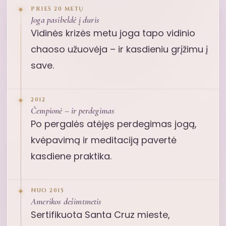
PRIEŠ 20 METŲ
Joga pasibeldė į duris
Vidinės krizės metu joga tapo vidinio
chaoso užuovėja – ir kasdieniu grįžimu į
save.
2012
Čempionė – ir perdegimas
Po pergalės atėjęs perdegimas jogą,
kvėpavimą ir meditaciją pavertė
kasdiene praktika.
NUO 2015
Amerikos dešimtmetis
Sertifikuota Santa Cruz mieste,