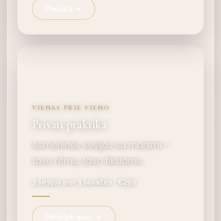
Plačiau →
VIENAS PRIE VIENO
Privati praktika
Asmeninės sesijos su manimi –
tavo ritmu, tavo tikslams.
3 sesijos per 3 savaites · €299
Parašyk man →