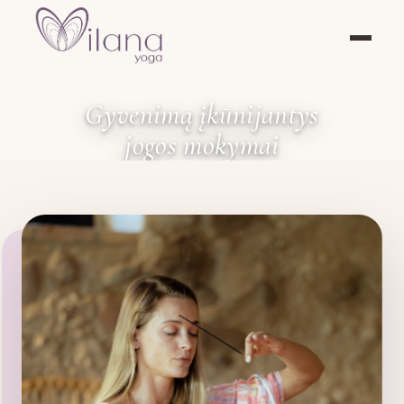
Gyvenimą įkūnijantys
jogos mokymai