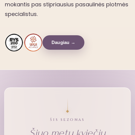
mokantis pas stipriausius pasaulinės plotmės
specialistus.
Daugiau →
ŠIS SEZONAS
Šiuo metu kviečiu