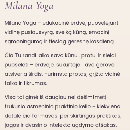
Milana Yoga
Milana Yoga – edukacinė erdvė, puoselėjanti
vidinę pusiausvyrą, sveiką kūną, emocinį
sąmoningumą ir tiesiog geresnę kasdieną.
Čia Tu randi laiko savo kūnui, protui ir sielai
puoselėti – erdvėje, sukurtoje Tavo gerovei:
atsiveria širdis, nurimsta protas, grįžta vidinė
taika ir tikrumas.
Visa tai gimė iš daugiau nei dešimtmetį
trukusio asmeninio praktinio kelio – kiekviena
detalė čia formavosi per skirtingas praktikas,
jogos ir dvasinio intelekto ugdymo atšakas,