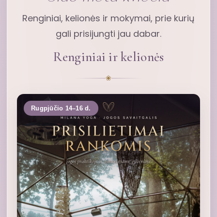
Renginiai, kelionės ir mokymai, prie kurių
gali prisijungti jau dabar.
Renginiai ir kelionės
❀
Rugpjūčio 14–16 d.