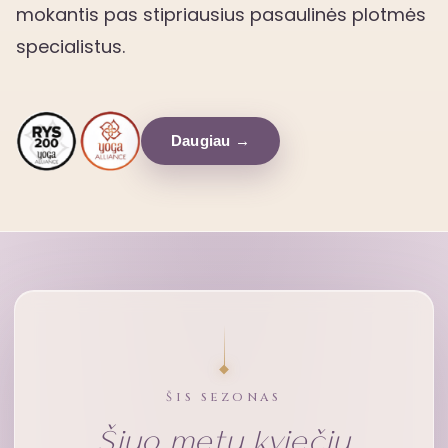
mokantis pas stipriausius pasaulinės plotmės
specialistus.
Daugiau →
ŠIS SEZONAS
Šiuo metu kviečiu