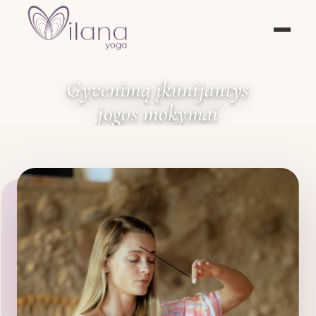
Gyvenimą įkūnijantys
jogos mokymai