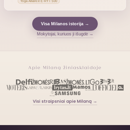
Yoga Alliance E-RYT 500
Visa Milanos istorija →
Mokytojai, kuriuos ji išugdė →
Apie Milaną žiniasklaidoje
Visi straipsniai apie Milaną →