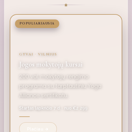
❀
POPULIARIAUSIA
GYVAI · VILNIUS
Jogos mokytojų kursai
200 val. mokytojų rengimo
programa su tarptautiniu Yoga
Alliance sertifikatu.
Startas lapkričio 7 d. · nuo €2 299
Plačiau →