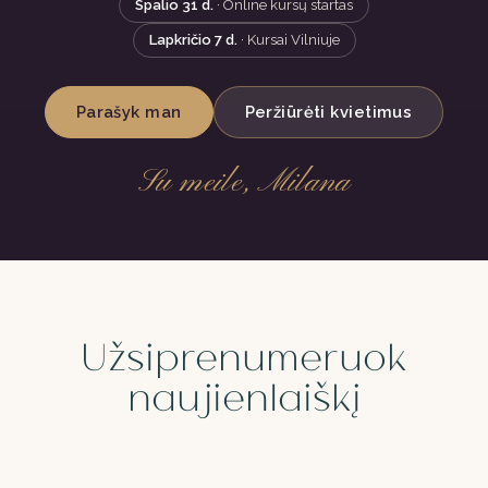
Spalio 31 d.
· Online kursų startas
Lapkričio 7 d.
· Kursai Vilniuje
Parašyk man
Peržiūrėti kvietimus
Su meile, Milana
Užsiprenumeruok
naujienlaiškį