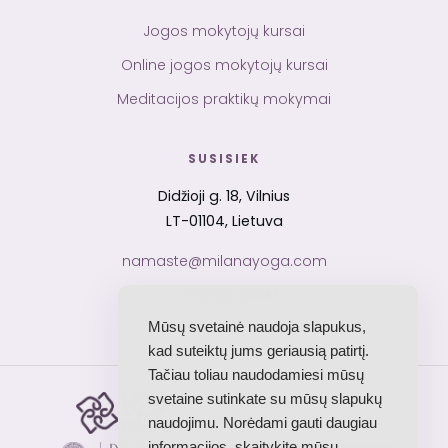
Jogos mokytojų kursai
Online jogos mokytojų kursai
Meditacijos praktikų mokymai
SUSISIEK
Didžioji g. 18, Vilnius
LT-01104, Lietuva
namaste@milanayoga.com
+370 652 59141
Mūsų svetainė naudoja slapukus,
kad suteiktų jums geriausią patirtį.
Tačiau toliau naudodamiesi mūsų
svetaine sutinkate su mūsų slapukų
Yoga Alliance
RYS · akredituota mokykla
naudojimu. Norėdami gauti daugiau
informacijos, skaitykite mūsų
Dev Sanskriti Vishwavidyalaya