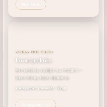
Plačiau →
VIENAS PRIE VIENO
Privati praktika
Asmeninės sesijos su manimi –
tavo ritmu, tavo tikslams.
3 sesijos per 3 savaites · €299
Parašyk man →