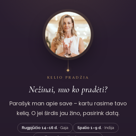
KELIO PRADŽIA
Nežinai, nuo ko pradėti?
Parašyk man apie save – kartu rasime tavo
kelią. O jei širdis jau žino, pasirink datą.
Rugpjūčio 14–16 d.
· Gaja
Spalio 1–9 d.
· Indija