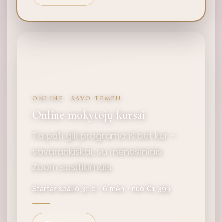
ONLINE · SAVO TEMPU
Online mokytojų kursai
Ta pati gili programa iš bet kur –
savarankiškai, su mėnesiniais
Zoom susitikimais.
Startas spalio 31 d. · 6 mėn. · nuo €1 399