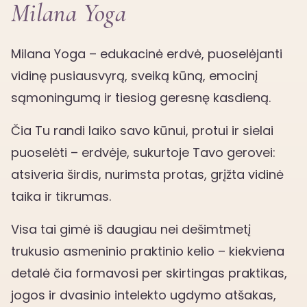
Milana Yoga
Milana Yoga – edukacinė erdvė, puoselėjanti
vidinę pusiausvyrą, sveiką kūną, emocinį
sąmoningumą ir tiesiog geresnę kasdieną.
Čia Tu randi laiko savo kūnui, protui ir sielai
puoselėti – erdvėje, sukurtoje Tavo gerovei:
atsiveria širdis, nurimsta protas, grįžta vidinė
taika ir tikrumas.
Visa tai gimė iš daugiau nei dešimtmetį
trukusio asmeninio praktinio kelio – kiekviena
detalė čia formavosi per skirtingas praktikas,
jogos ir dvasinio intelekto ugdymo atšakas,