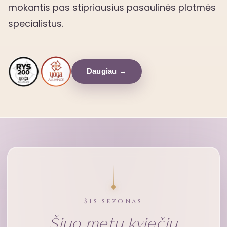
mokantis pas stipriausius pasaulinės plotmės
specialistus.
Daugiau →
ŠIS SEZONAS
Šiuo metu kviečiu