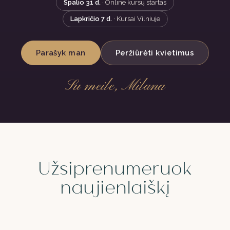
Spalio 31 d.
· Online kursų startas
Lapkričio 7 d.
· Kursai Vilniuje
Parašyk man
Peržiūrėti kvietimus
Su meile, Milana
Užsiprenumeruok
naujienlaiškį