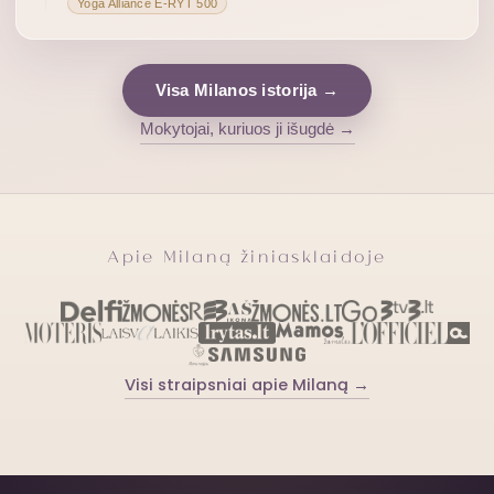
Yoga Alliance E-RYT 500
Visa Milanos istorija →
Mokytojai, kuriuos ji išugdė →
Apie Milaną žiniasklaidoje
Visi straipsniai apie Milaną →