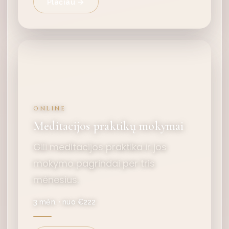
Plačiau →
ONLINE
Meditacijos praktikų mokymai
Gili meditacijos praktika ir jos
mokymo pagrindai per tris
mėnesius.
3 mėn. · nuo €222