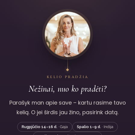
KELIO PRADŽIA
Nežinai, nuo ko pradėti?
Parašyk man apie save – kartu rasime tavo
kelią. O jei širdis jau žino, pasirink datą.
Rugpjūčio 14–16 d.
· Gaja
Spalio 1–9 d.
· Indija