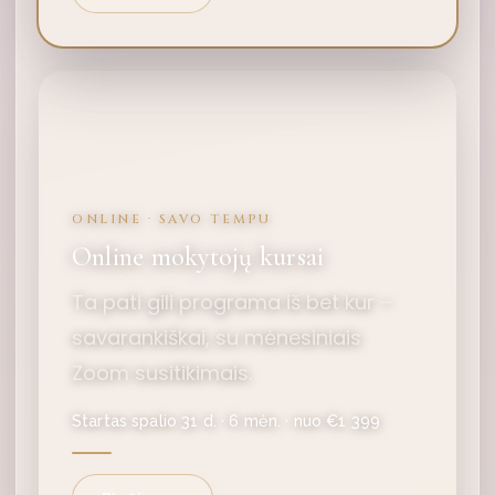
ONLINE · SAVO TEMPU
Online mokytojų kursai
Ta pati gili programa iš bet kur –
savarankiškai, su mėnesiniais
Zoom susitikimais.
Startas spalio 31 d. · 6 mėn. · nuo €1 399