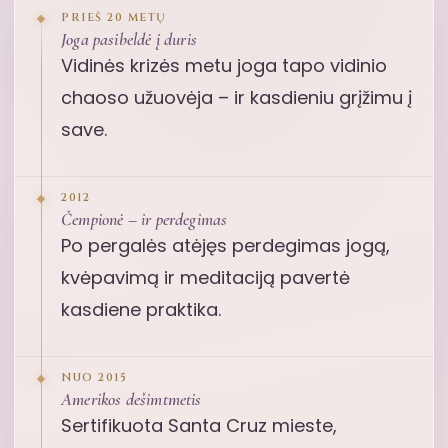
PRIEŠ 20 METŲ
Joga pasibeldė į duris
Vidinės krizės metu joga tapo vidinio
chaoso užuovėja – ir kasdieniu grįžimu į
save.
2012
Čempionė – ir perdegimas
Po pergalės atėjęs perdegimas jogą,
kvėpavimą ir meditaciją pavertė
kasdiene praktika.
NUO 2015
Amerikos dešimtmetis
Sertifikuota Santa Cruz mieste,