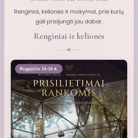
Renginiai, kelionės ir mokymai, prie kurių
gali prisijungti jau dabar.
Renginiai ir kelionės
❀
Rugpjūčio 14–16 d.