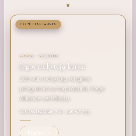
❀
POPULIARIAUSIA
GYVAI · VILNIUS
Jogos mokytojų kursai
200 val. mokytojų rengimo
programa su tarptautiniu Yoga
Alliance sertifikatu.
Startas lapkričio 7 d. · nuo €2 299
Plačiau →