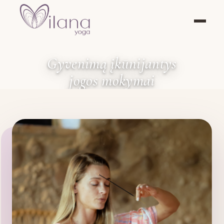
Gyvenimą įkūnijantys
jogos mokymai