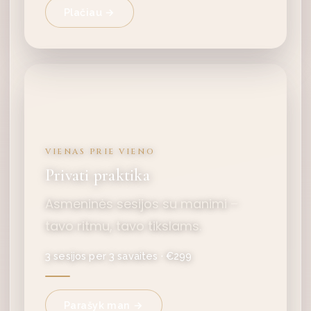
Plačiau →
VIENAS PRIE VIENO
Privati praktika
Asmeninės sesijos su manimi –
tavo ritmu, tavo tikslams.
3 sesijos per 3 savaites · €299
Parašyk man →